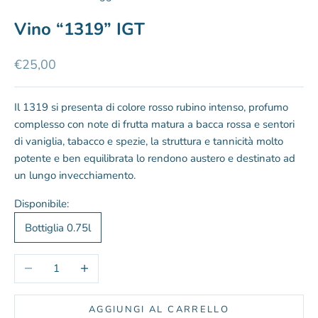
Vino “1319” IGT
Prezzo scontato
€25,00
Il 1319 si presenta di colore rosso rubino intenso, profumo
complesso con note di frutta matura a bacca rossa e sentori
di vaniglia, tabacco e spezie, la struttura e tannicità molto
potente e ben equilibrata lo rendono austero e destinato ad
un lungo invecchiamento.
Disponibile:
Bottiglia 0.75l
Diminuisci quantità
Aumenta quantità
AGGIUNGI AL CARRELLO