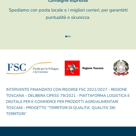
Consegne espresse
Spediamo con posta locale e i migliori corrieri, per garantirti
puntualità e sicurezza.
Vai all'articolo 1
Vai all'articolo 2
Vai all'articolo 3
INTERVENTO FINANZIATO CON RISORSE FSC 2021/2027 - REGIONE
TOSCANA – DELIBERA CIPESS 79/2021 - PIATTAFORMA LOGISTICA E
DIGITALE PER E-COMMERCE PER PRODOTTI AGROALIMENTARI
TOSCANI – PROGETTO “TERRITORI DI QUALITA’, QUALITA’ DEI
TERRITORI”