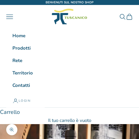
Vai al contenuto
BENVENUTI SUL NOSTRO SHOP
Tuscanico
Menù
Cerca
Carrel
Home
Prodotti
Rete
Territorio
Contatti
LOGIN
Carrello
Il tuo carrello è vuoto
Ingrandisci immagine