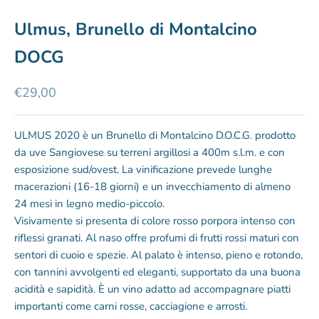
Ulmus, Brunello di Montalcino
DOCG
Prezzo scontato
€29,00
ULMUS 2020 è un Brunello di Montalcino D.O.C.G. prodotto
da uve Sangiovese su terreni argillosi a 400m s.l.m. e con
esposizione sud/ovest. La vinificazione prevede lunghe
macerazioni (16-18 giorni) e un invecchiamento di almeno
24 mesi in legno medio-piccolo.
Visivamente si presenta di colore rosso porpora intenso con
riflessi granati. Al naso offre profumi di frutti rossi maturi con
sentori di cuoio e spezie. Al palato è intenso, pieno e rotondo,
con tannini avvolgenti ed eleganti, supportato da una buona
acidità e sapidità. È un vino adatto ad accompagnare piatti
importanti come carni rosse, cacciagione e arrosti.