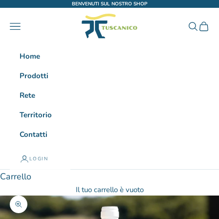
Vai al contenuto
BENVENUTI SUL NOSTRO SHOP
Tuscanico
Menù
Cerca
Carrel
Home
Prodotti
Rete
Territorio
Contatti
LOGIN
Carrello
Il tuo carrello è vuoto
Ingrandisci immagine