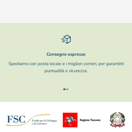
Consegne espresse
Spediamo con posta locale e i migliori corrieri, per garantirti
puntualità e sicurezza.
Vai all'articolo 1
Vai all'articolo 2
Vai all'articolo 3